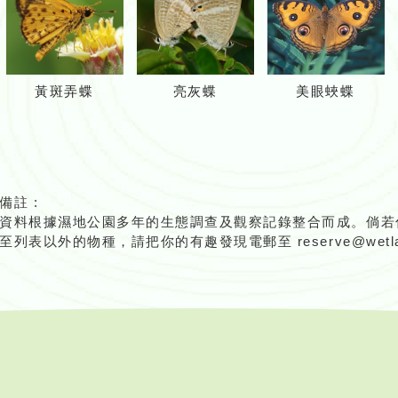
黃斑弄蝶
亮灰蝶
美眼蛺蝶
備註 :
資料根據濕地公園多年的生態調查及觀察記錄整合而成。倘若
至列表以外的物種，請把你的有趣發現電郵至 reserve@wetland