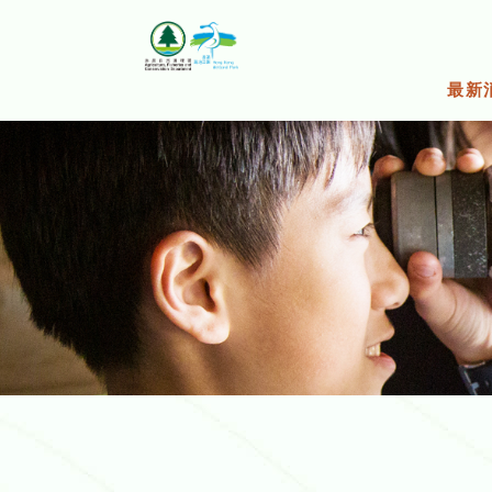
跳
至
主
要
最新
內
容