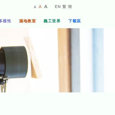
較
預
較
A
EN
繁
簡
A
A
小
設
大
的
字
字
的
多樣性
濕地教室
義工世界
下載區
體
體
字
大
體
小