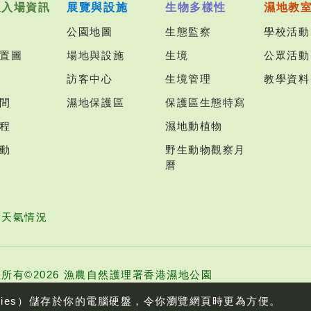
及入場資訊
展覽與設施
生物多樣性
濕地教
公園地圖
生態監察
學校活動
置圖
場地與設施
生境
公眾活動
訪客中心
生境管理
教學資料
間
濕地保護區
保護區生態特寫
程
濕地動植物
動
野生動物觀察月
曆
園天氣情況
所有©2026 漁農自然護理署香港濕地公園
kies）儲存於你的電腦硬盤，令你瀏覽網頁時更為方便。