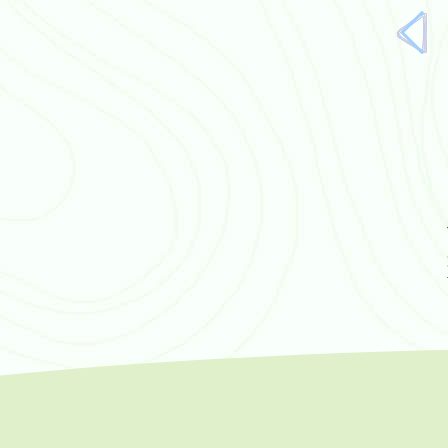
上
一
頁