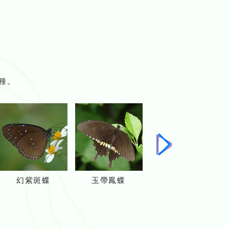
種。
下
一
頁
幻紫斑蝶
玉帶鳳蝶
青鳳蝶