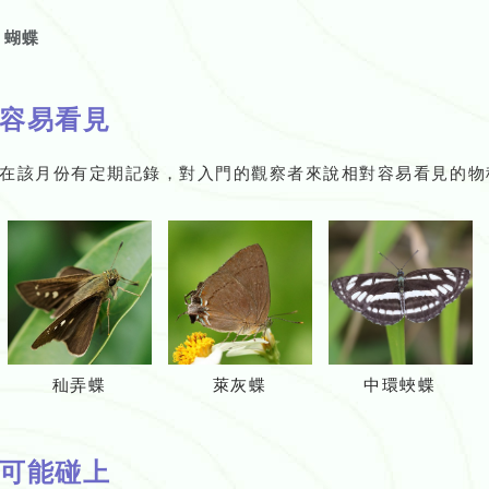
蝴蝶
容易看見
在該月份有定期記錄，對入門的觀察者來說相對容易看見的物
秈弄蝶
萊灰蝶
中環蛺蝶
可能碰上