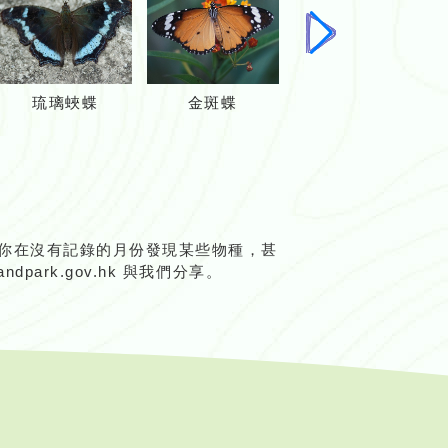
下
一
頁
琉璃蛺蝶
金斑蝶
巴黎翠鳳蝶
你在沒有記錄的月份發現某些物種，甚
park.gov.hk 與我們分享。