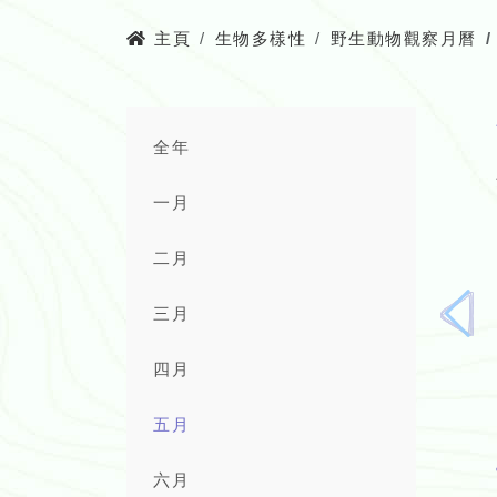
主頁
生物多樣性
野生動物觀察月曆
全年
一月
二月
三月
上
一
四月
頁
五月
六月