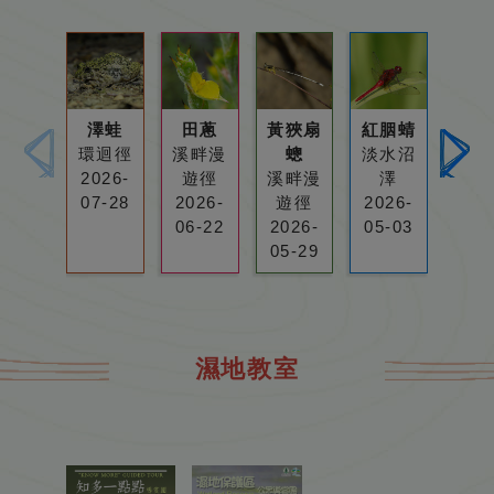
澤
田
黃
紅
澤蛙
田蔥
黃狹扇
紅胭蜻
綠鳳
蛙
蔥
狹
胭
環迴徑
溪畔漫
蟌
淡水沼
池
扇
蜻
2026-
遊徑
溪畔漫
澤
202
蟌
07-28
2026-
遊徑
2026-
03-
06-22
2026-
05-03
05-29
濕地教室