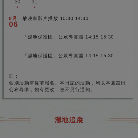
30
31
0
0
0
0
0
0
0
6
6
6
6
6
6
6
u
u
u
u
u
u
u
u
u
u
u
u
u
u
t
(2
(2
2
2
2
2
2
2
2
A
A
A
A
A
A
A
g
g
g
g
g
g
g
s
s
s
s
s
s
s
1)
0
0
6
6
6
6
6
6
6
u
u
u
u
u
u
u
u
u
u
u
u
u
u
t
t
t
t
t
t
t
有
2
2
8月
放映室影片播放
10:30 14:30
A
A
A
A
A
A
A
g
g
g
g
g
g
g
s
s
s
s
s
s
s
2)
3)
4)
5)
6)
7)
8)
活
06
6
6
u
u
u
u
u
u
u
u
u
u
u
u
u
u
t
t
t
t
t
t
t
有
有
沒
有
有
有
有
動
A
A
g
g
g
g
g
g
g
s
s
s
s
s
s
s
9)
1
1
1
1
1
1
活
活
有
活
活
活
活
u
u
u
u
u
u
u
u
u
t
t
t
t
t
t
t
0)
1)
2)
3)
4)
5)
有
「濕地保護區」公眾導賞團
14:15 15:30
動
動
活
動
動
動
動
g
g
s
s
s
s
s
s
s
1
1
1
1
2
2
2
有
沒
有
有
有
有
活
u
u
動
t
t
t
t
t
t
t
6)
7)
8)
9)
0)
1)
2)
活
有
活
活
活
活
動
s
s
2
2
2
2
2
2
2
有
有
沒
有
有
有
有
動
活
動
動
動
動
「濕地保護區」公眾導賞團
14:15 15:30
t
t
3)
4)
5)
6)
7)
8)
9)
活
活
有
活
活
活
活
動
3
3
有
有
沒
有
有
有
有
動
動
活
動
動
動
動
0)
1)
活
活
有
活
活
活
活
動
有
有
註：
動
動
活
動
動
動
動
活
活
動
個別活動需提前報名。本日誌的活動，均以本園當日
動
動
公布為準；如有更改，恕不另行通知。
濕地追蹤