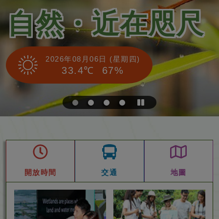
自然・近在咫尺
2026年08月06日 (星期四)
33.4℃
67%
停
止
自
動
播
放
開放時間
交通
地圖