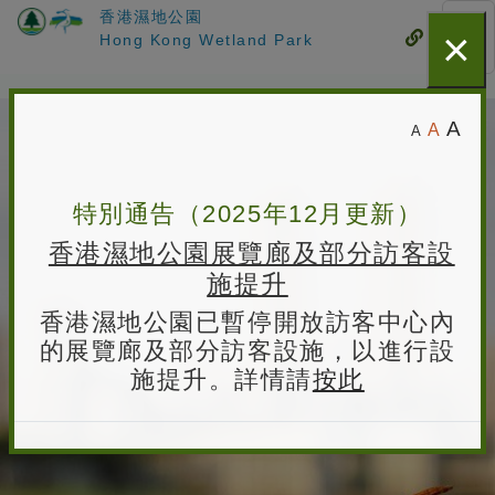
香港濕地公園
×
跳
流
Hong Kong Wetland Park
流
至
動
動
主
式
式
要
香
目
目
較
預
較
A
A
內
A
錄
港
小
錄
設
容
大
的
字
濕
字
的
體
體
特別通告（2025年12月更新）
字
地
大
香港濕地公園展覽廊及部分訪客設
體
公
小
施提升
園
香港濕地公園已暫停開放訪客中心內
主
的展覽廊及部分訪客設施，以進行設
頁
施提升。詳情請
按此