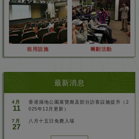
租
籌
租用設施
籌劃活動
用
劃
設
活
施
動
最新消息
4月
香港濕地公園展覽廊及部分訪客設施提升（2
11
025年12月更新）
7月
八月十五日免費入場
27