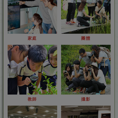
家
團
家庭
團體
庭
體
教
攝
教師
攝影
師
影