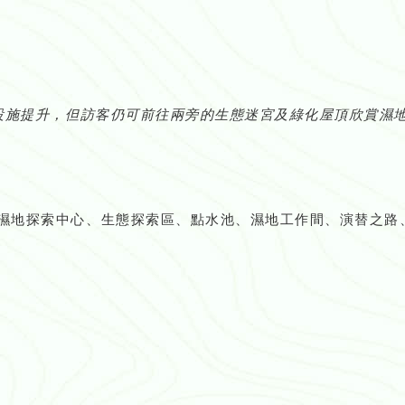
設施提升，但訪客仍可前往兩旁的生態迷宮及綠化屋頂欣賞濕
濕地探索中心、生態探索區、點水池、濕地工作間、演替之路