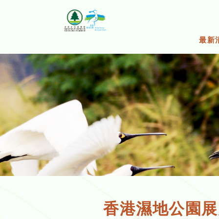
跳
至
主
要
最新
內
容
香港濕地公園展