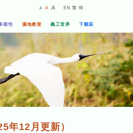
較
預
較
A
EN
繁
簡
A
A
小
設
大
的
字
字
的
多樣性
濕地教室
義工世界
下載區
體
體
字
大
體
小
5年12月更新）