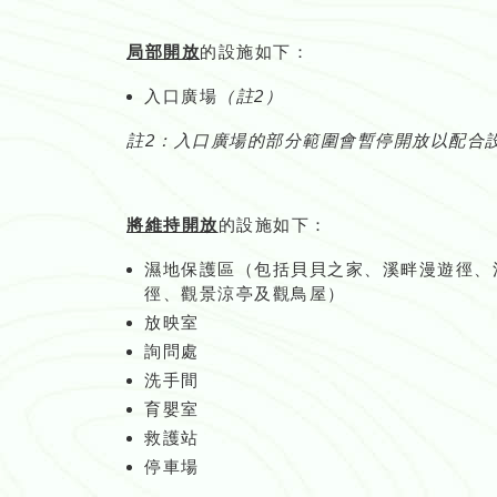
局部開放
的設施如下：
入口廣場
（註2）
註2：入口廣場的部分範圍會暫停開放以配合
將維持開放
的設施如下：
濕地保護區（包括貝貝之家、溪畔漫遊徑、
徑、觀景涼亭及觀鳥屋）
放映室
詢問處
洗手間
育嬰室
救護站
停車場