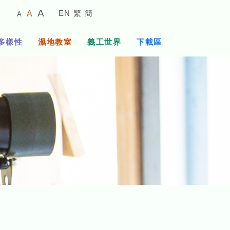
較
預
較
A
EN
繁
簡
A
A
小
設
大
的
字
字
的
多樣性
濕地教室
義工世界
下載區
體
體
字
大
體
小