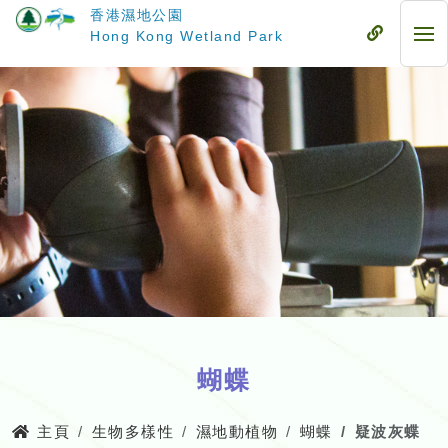
跳
香港濕地公園
至
流
Hong Kong Wetland Park
流
主
動
動
要
式
式
內
目
目
容
錄
錄
蝴蝶
主頁
生物多樣性
濕地動植物
蝴蝶
疑波灰蝶