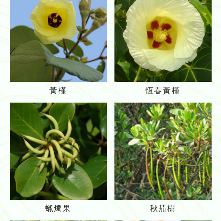
_
g
r
i
d
黃
恆
黃槿
恆春黃槿
槿
春
黃
槿
蠟
秋
蠟燭果
秋茄樹
燭
茄