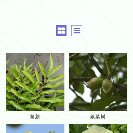
c
c
o
o
m
m
m
m
o
o
n.
n.
a
a
l
l
i
i
g
g
n
n
m
m
鹵
銀
e
e
鹵蕨
銀葉樹
蕨
葉
n
n
樹
t
t