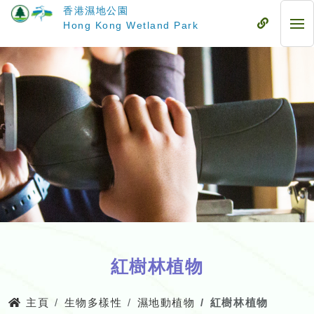
跳
香港濕地公園
至
流
Hong Kong Wetland Park
流
主
動
動
要
式
式
內
目
目
容
錄
錄
紅樹林植物
主頁
生物多樣性
濕地動植物
紅樹林植物