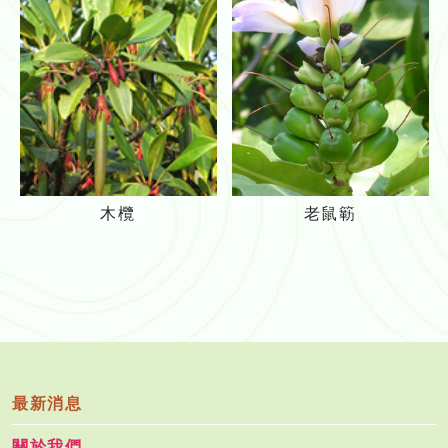
果
樹
木
老
木欖
老鼠簕
欖
鼠
簕
最新消息
關於我們