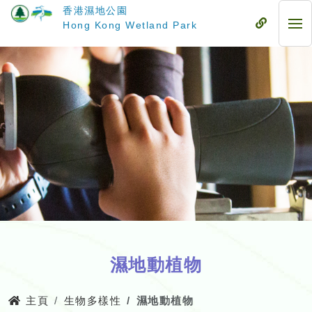
跳
香港濕地公園
至
流
Hong Kong Wetland Park
流
主
動
動
要
式
式
內
目
目
容
錄
錄
濕地動植物
主頁
生物多樣性
濕地動植物