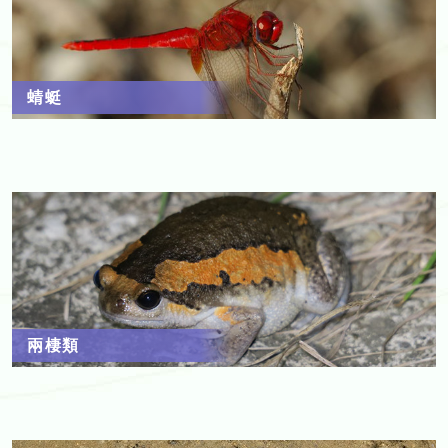
蜻蜓
兩棲類