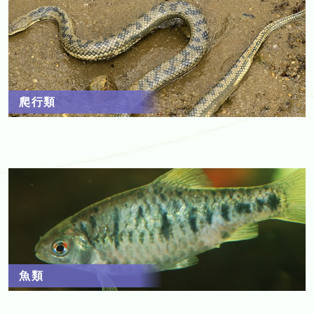
爬行類
魚類