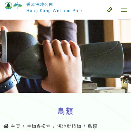
跳
香港濕地公園
至
流
Hong Kong Wetland Park
流
主
動
動
要
式
式
內
目
目
容
錄
錄
鳥類
主頁
生物多樣性
濕地動植物
鳥類