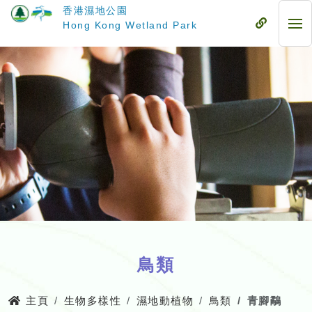
跳
香港濕地公園
至
流
Hong Kong Wetland Park
流
主
動
動
要
式
式
內
目
目
容
錄
錄
鳥類
主頁
生物多樣性
濕地動植物
鳥類
青腳鷸