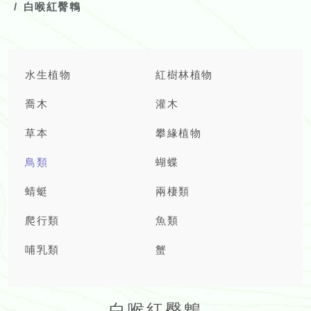
白喉紅臀鵯
水生植物
紅樹林植物
喬木
灌木
草本
攀緣植物
鳥類
蝴蝶
蜻蜓
兩棲類
爬行類
魚類
哺乳類
蟹
白喉紅臀鵯