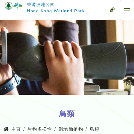
跳
香港濕地公園
至
流
Hong Kong Wetland Park
流
主
動
動
要
式
式
內
目
目
容
錄
錄
鳥類
主頁
生物多樣性
濕地動植物
鳥類