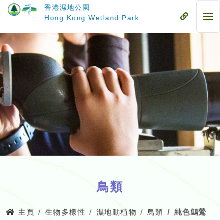
跳
香港濕地公園
至
流
Hong Kong Wetland Park
流
主
動
動
要
式
式
內
目
目
容
錄
錄
鳥類
主頁
生物多樣性
濕地動植物
鳥類
純色鷦鶯