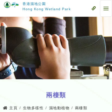
跳
香港濕地公園
至
流
Hong Kong Wetland Park
流
主
動
動
要
式
式
內
目
目
容
錄
錄
兩棲類
主頁
生物多樣性
濕地動植物
兩棲類