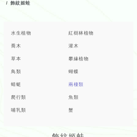
飾紋姬蛙
水生植物
紅樹林植物
喬木
灌木
草本
攀緣植物
鳥類
蝴蝶
蜻蜓
兩棲類
爬行類
魚類
哺乳類
蟹
飾紋姬蛙