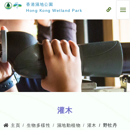
跳
香港濕地公園
至
流
Hong Kong Wetland Park
流
主
動
動
要
式
式
內
目
目
容
錄
錄
灌木
主頁
生物多樣性
濕地動植物
灌木
野牡丹