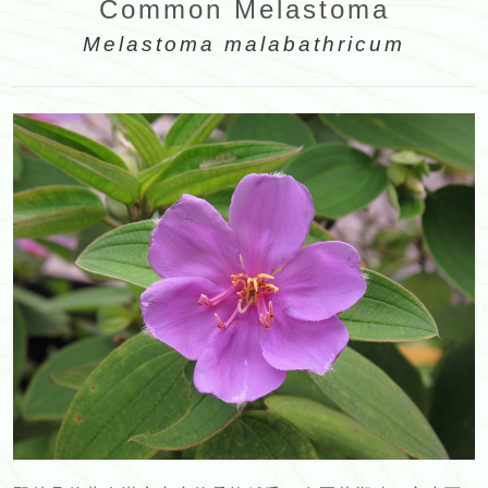
Common Melastoma
Melastoma malabathricum