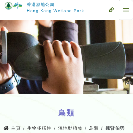
跳
香港濕地公園
至
流
Hong Kong Wetland Park
流
主
動
動
要
式
式
內
目
目
容
錄
錄
鳥類
主頁
生物多樣性
濕地動植物
鳥類
棕背伯勞