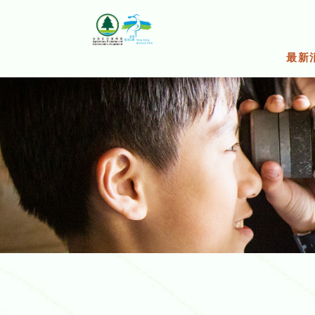
跳
至
主
要
最新
內
容