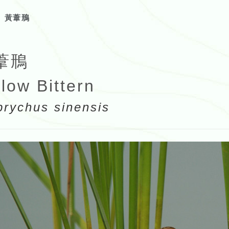
黃葦鳽
葦鳽
llow Bittern
brychus sinensis