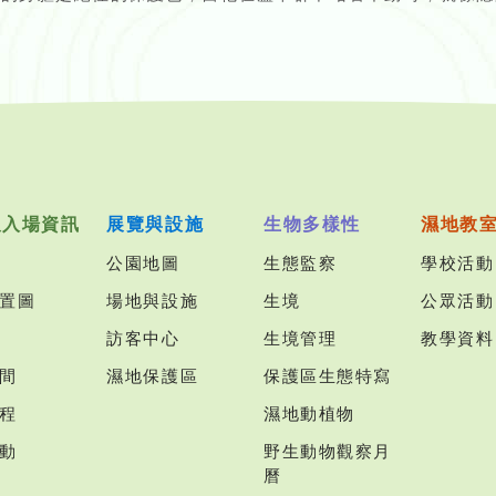
及入場資訊
展覽與設施
生物多樣性
濕地教
公園地圖
生態監察
學校活動
置圖
場地與設施
生境
公眾活動
訪客中心
生境管理
教學資料
間
濕地保護區
保護區生態特寫
程
濕地動植物
動
野生動物觀察月
曆