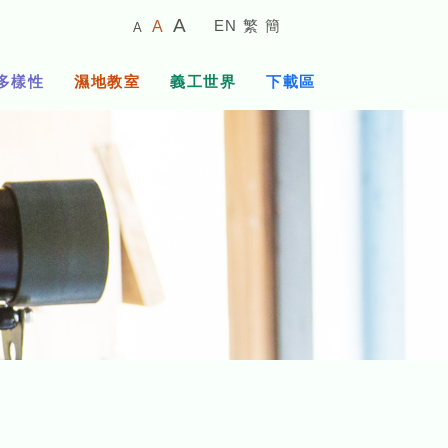
較
預
較
A
EN
繁
簡
A
A
小
設
大
的
字
字
的
多樣性
濕地教室
義工世界
下載區
體
體
字
大
體
小