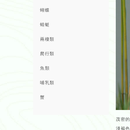
蝴蝶
蜻蜓
兩棲類
爬行類
魚類
哺乳類
蟹
茂密
淺褐