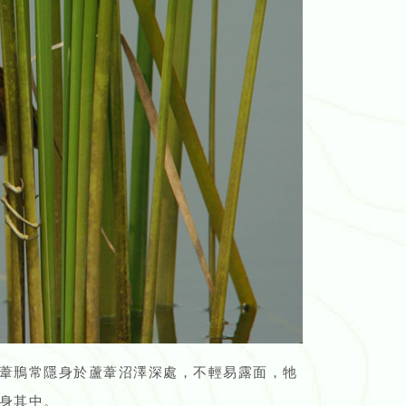
葦鳽常隱身於蘆葦沼澤深處，不輕易露面，牠
身其中。