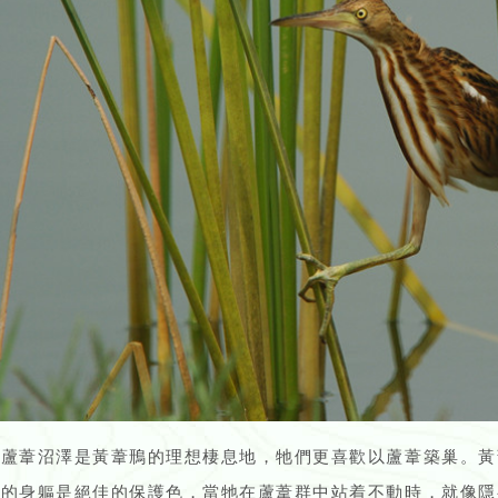
的蘆葦沼澤是黃葦鳽的理想棲息地，牠們更喜歡以蘆葦築巢。黃
色的身軀是絕佳的保護色，當牠在蘆葦群中站着不動時，就像隱