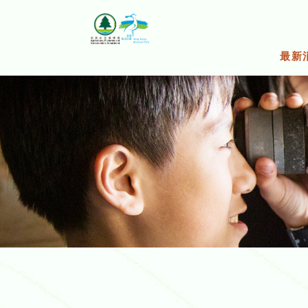
跳
至
主
要
最新
內
容