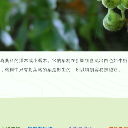
榕為桑科的灌木或小喬木。它的葉柄在折斷後會流出白色如牛奶
同，榕樹中只有對葉榕的葉是對生的，所以特別容易辨認它。