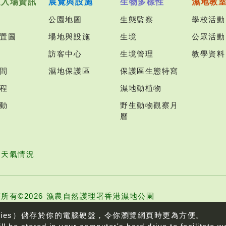
及入場資訊
展覽與設施
生物多樣性
濕地教
公園地圖
生態監察
學校活動
置圖
場地與設施
生境
公眾活動
訪客中心
生境管理
教學資料
間
濕地保護區
保護區生態特寫
程
濕地動植物
動
野生動物觀察月
曆
園天氣情況
所有©2026 漁農自然護理署香港濕地公園
kies）儲存於你的電腦硬盤，令你瀏覽網頁時更為方便。