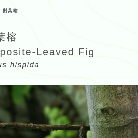
對葉榕
葉榕
posite-Leaved Fig
us hispida