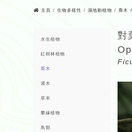
主頁
生物多樣性
濕地動植物
喬木
對
水生植物
Op
紅樹林植物
Fic
喬木
灌木
草本
攀緣植物
鳥類