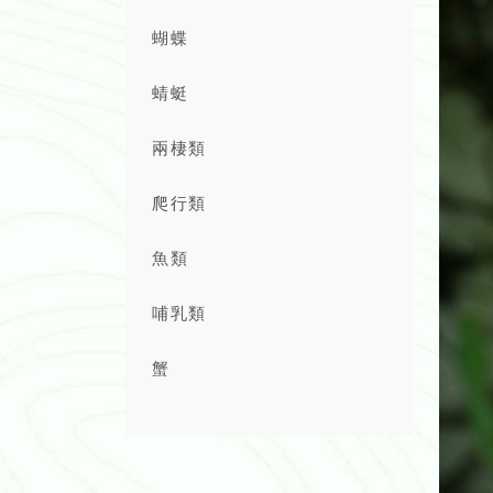
蝴蝶
蜻蜓
兩棲類
爬行類
魚類
哺乳類
蟹