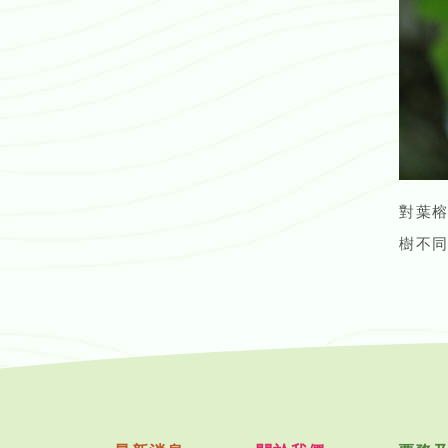
對葉
樹不