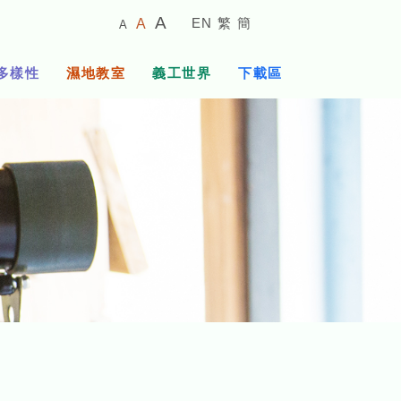
較
預
較
A
EN
繁
簡
A
A
小
設
大
的
字
字
的
多樣性
濕地教室
義工世界
下載區
體
體
字
大
體
小