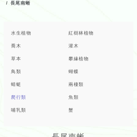
長尾南蜥
水生植物
紅樹林植物
喬木
灌木
草本
攀緣植物
鳥類
蝴蝶
蜻蜓
兩棲類
爬行類
魚類
哺乳類
蟹
長尾南蜥