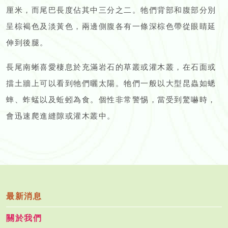
厘米，而尾巴長度佔其中三分之二。牠們背部和腹部分別
呈棕褐色及淡黃色，兩邊側腹各有一條深棕色帶從眼睛延
伸到後腿。
長尾南蜥喜愛棲息於充滿岩石的草叢或灌木叢，在石面或
擋土牆上可以看到牠們曬太陽。牠們一般以大型昆蟲如蟋
蟀、蚱蜢以及蚯蚓為食。個性非常警惕，當受到驚嚇時，
會迅速爬進縫隙或灌木叢中。
最新消息
關於我們