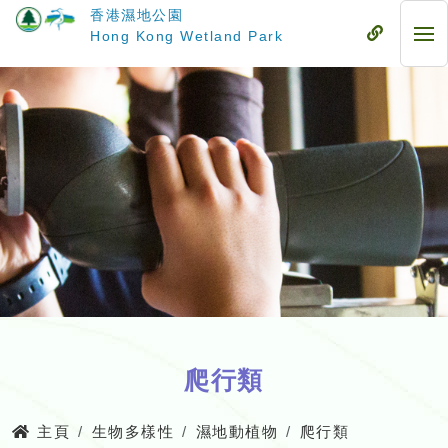
跳
香港濕地公園
至
流
Hong Kong Wetland Park
流
主
動
動
要
式
式
內
目
目
容
錄
錄
爬行類
主頁
生物多樣性
濕地動植物
爬行類