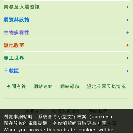
票務及入場資訊
展覽與設施
生物多樣性
濕地教室
義工世界
下載區
有問有答
網站連結
網站導航
濕地公園天氣情況
重要告示
私隱政策聲明
聯絡我們
瀏覽本網站時，系統會將小型文字檔案（cookies）
儲存於你的電腦硬盤，令你瀏覽網頁時更為方便。
版權所有©2026 漁農自然護理署香港濕地公園
When you browse this website, cookies will be