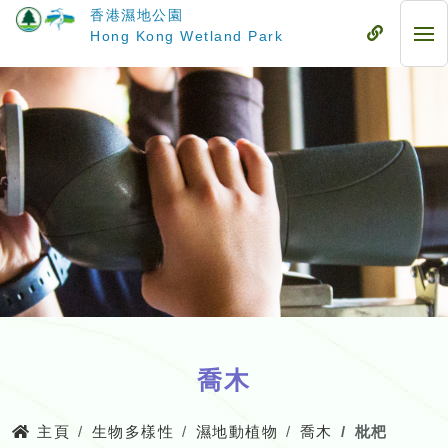
跳
香港濕地公園
至
流
Hong Kong Wetland Park
流
主
動
動
要
式
式
內
目
目
容
錄
錄
喬木
主頁
生物多樣性
濕地動植物
喬木
枇杷