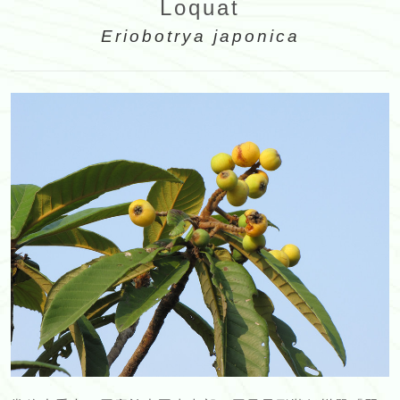
Loquat
Eriobotrya japonica