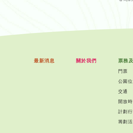
最新消息
關於我們
票務
門票
公園位
交通
開放時
計劃行
籌劃活