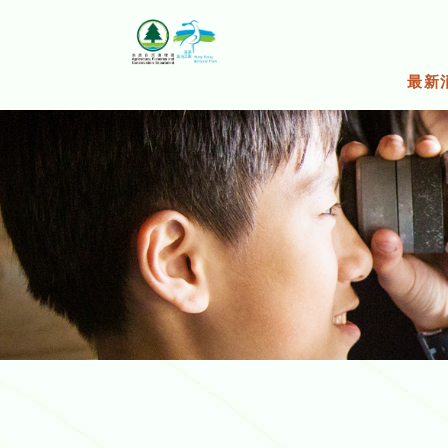
跳
至
主
要
最新
內
容