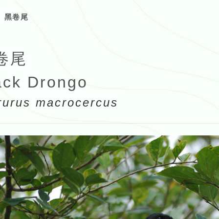
黑卷尾
卷尾
ack Drongo
rurus macrocercus