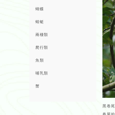
蝴蝶
蜻蜓
兩棲類
爬行類
魚類
哺乳類
蟹
黑卷
卷尾的