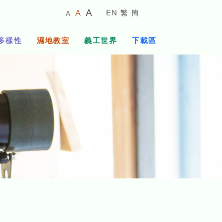
較
預
較
A
EN
繁
簡
A
A
小
設
大
的
字
字
的
多樣性
濕地教室
義工世界
下載區
體
體
字
大
體
小