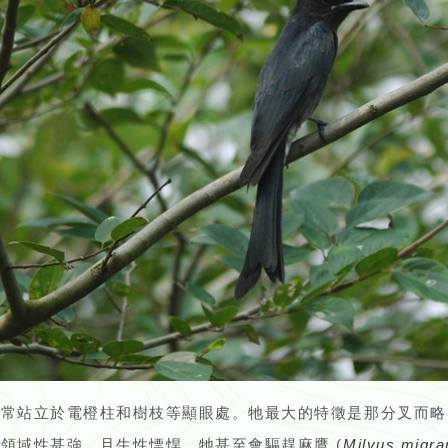
尾常站立於電橙柱和樹枝等顯眼處。牠最大的特徵是那分叉而略
領域性甚強，且生性慓悍，牠甚至會驅趕麻鷹 (
Milvus migra