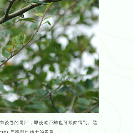
向後卷的尾部，即使遠距離也可觀察得到。黑
nts
) 等體型比牠大的雀鳥。