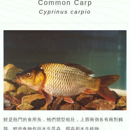
Common Carp
Cyprinus carpio
鯉是熱門的食用魚，牠們體型粗壯，上唇兩側各有兩對觸
鬚。鯉的食物包括水生昆蟲、蠕蟲和水生植物。