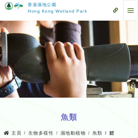
跳
香港濕地公園
至
流
Hong Kong Wetland Park
流
主
動
動
要
式
式
內
目
目
容
錄
錄
魚類
主頁
生物多樣性
濕地動植物
魚類
鯉