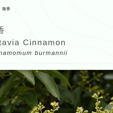
陰香
香
tavia Cinnamon
namomum burmannii