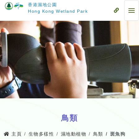
跳
香港濕地公園
至
流
Hong Kong Wetland Park
流
主
動
動
要
式
式
內
目
目
容
錄
錄
鳥類
主頁
生物多樣性
濕地動植物
鳥類
斑魚狗