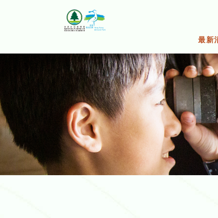
跳
至
主
要
最新
內
容