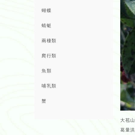
蝴蝶
蜻蜓
兩棲類
爬行類
魚類
哺乳類
蟹
大苞山
葛量洪