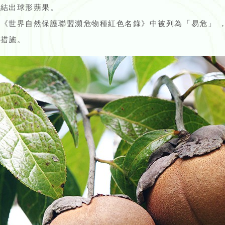
會結出球形蒴果。
《世界自然保護聯盟瀕危物種紅色名錄》中被列為「易危」 
育措施。