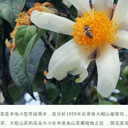
茶是本地小型常綠喬木，首次於1955年在香港大帽山被發現
茶。大苞山茶的花朵大小在本港為山茶屬植物之冠 ，開花直徑