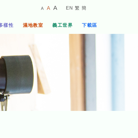
較
預
較
A
EN
繁
簡
A
A
小
設
大
的
字
字
的
多樣性
濕地教室
義工世界
下載區
體
體
字
大
體
小