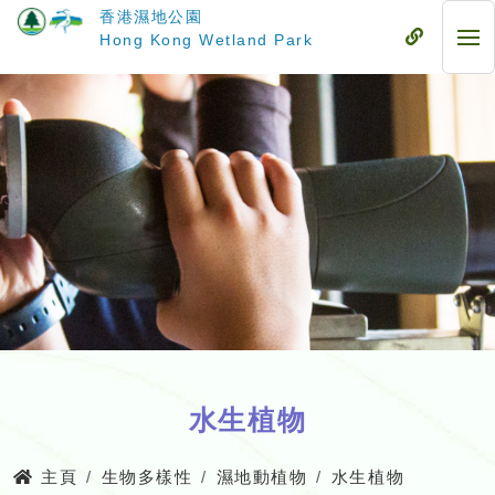
跳
香港濕地公園
至
流
Hong Kong Wetland Park
流
主
動
動
要
式
式
內
目
目
容
錄
錄
水生植物
主頁
生物多樣性
濕地動植物
水生植物