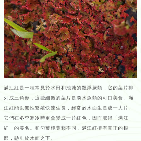
滿江紅是一種常見於水田和池塘的飄浮蕨類，它的葉片排
列成三角形，這些細嫩的葉片是淡水魚類的可口美食。滿
江紅能以無性繁殖快速生長，經常於水面生長成一大片。
它們在冬季寒冷時更會變成一片紅色，因而取得「滿江
紅」的美名。和勺葉槐葉蘋不同，滿江紅擁有真正的根
部，懸垂於水面之下。