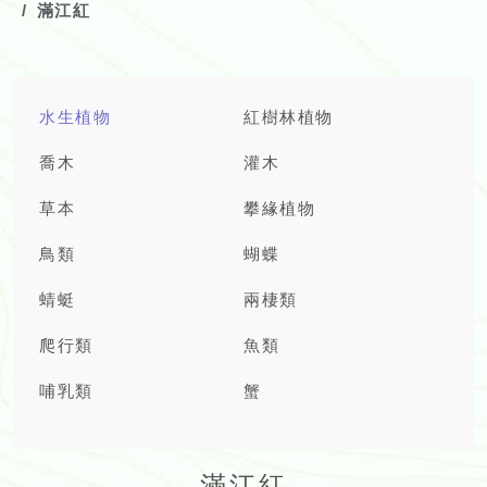
滿江紅
水生植物
紅樹林植物
喬木
灌木
草本
攀緣植物
鳥類
蝴蝶
蜻蜓
兩棲類
爬行類
魚類
哺乳類
蟹
滿江紅