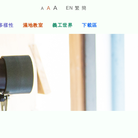
較
預
較
A
EN
繁
簡
A
A
小
設
大
的
字
字
的
多樣性
濕地教室
義工世界
下載區
體
體
字
大
體
小