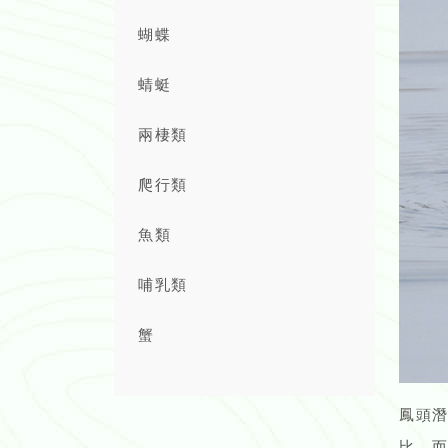
蝴蝶
蜻蜓
兩棲類
爬行類
魚類
哺乳類
蟹
鳳頭
比，