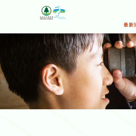
跳
至
主
要
最新
內
容