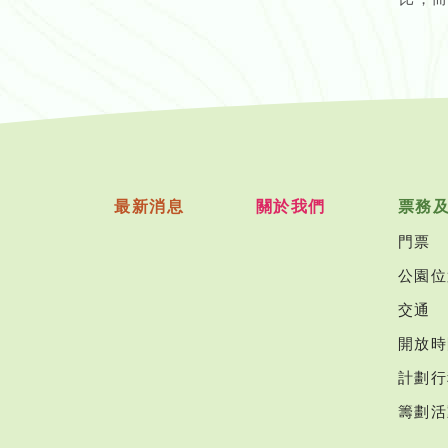
最新消息
關於我們
票務
門票
公園位
交通
開放時
計劃行
籌劃活