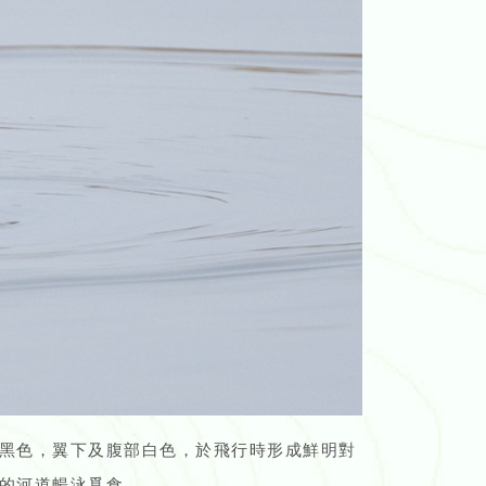
黑色，翼下及腹部白色，於飛行時形成鮮明對
的河道暢泳覓食。