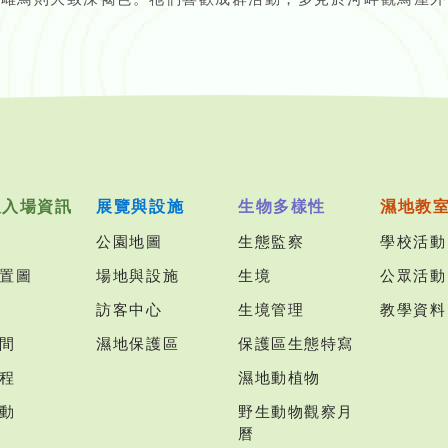
及入場資訊
展覽與設施
生物多樣性
濕地教
公園地圖
生態監察
學校活動
置圖
場地與設施
生境
公眾活動
訪客中心
生境管理
教學資料
間
濕地保護區
保護區生態特寫
程
濕地動植物
動
野生動物觀察月
曆