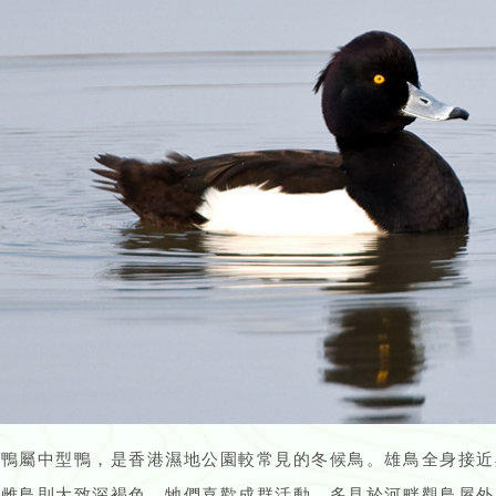
潛鴨屬中型鴨，是香港濕地公園較常見的冬候鳥。雄鳥全身接近
而雌鳥則大致深褐色。牠們喜歡成群活動，多見於河畔觀鳥屋外