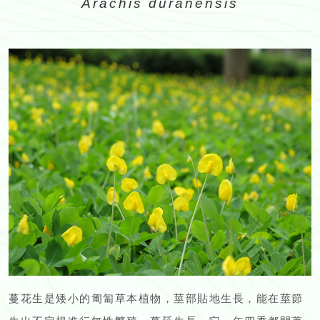
Arachis duranensis
蔓花生是矮小的匍匐草本植物，莖部貼地生長，能在莖節