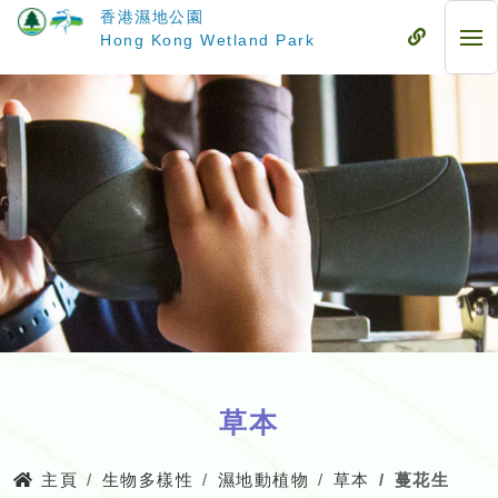
跳
香港濕地公園
至
流
Hong Kong Wetland Park
流
主
動
動
要
式
式
內
目
目
容
錄
錄
草本
主頁
生物多樣性
濕地動植物
草本
蔓花生