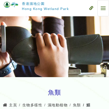
跳
香港濕地公園
至
流
Hong Kong Wetland Park
流
主
動
動
要
式
式
內
目
目
容
錄
錄
魚類
主頁
生物多樣性
濕地動植物
魚類
鯔