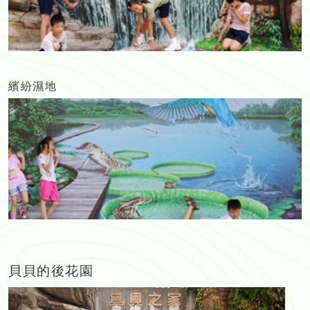
繽紛濕地
貝貝的後花園