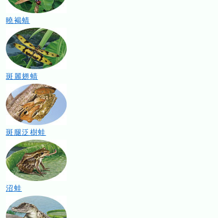
曉褐蜻
斑麗翅蜻
斑腿泛樹蛙
沼蛙