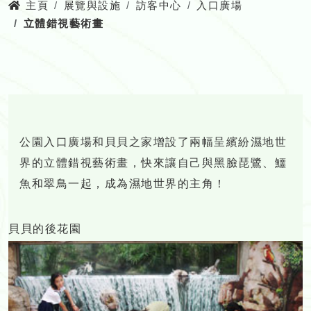
主頁
展覽與設施
訪客中心
入口廣場
立體錯視藝術畫
公園入口廣場和貝貝之家增設了兩幅呈繽紛濕地世
界的立體錯視藝術畫，快來讓自己與黑臉琵鷺、鱷
魚和翠鳥一起，成為濕地世界的主角！
貝貝的後花園