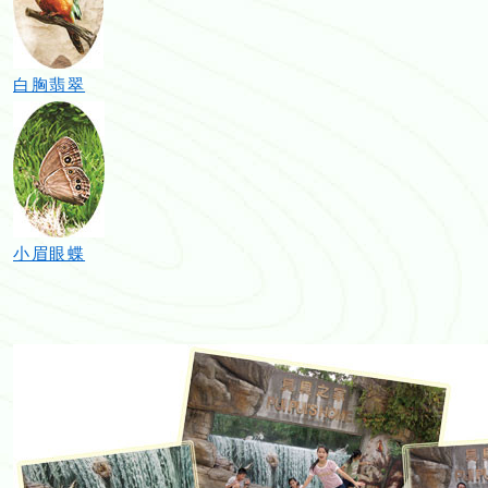
白胸翡翠
小眉眼蝶