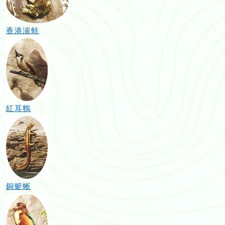
香港湍蛙
紅耳鵯
銅蜓蜥