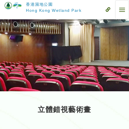
跳
香港濕地公園
至
流
Hong Kong Wetland Park
流
主
動
動
要
式
式
內
目
目
容
錄
錄
立體錯視藝術畫