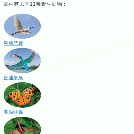
畫中有以下11種野生動物：
黑臉琵鷺
普通翠鳥
美眼蛺蝶