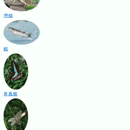
灣鱷
鯔
青鳳蝶