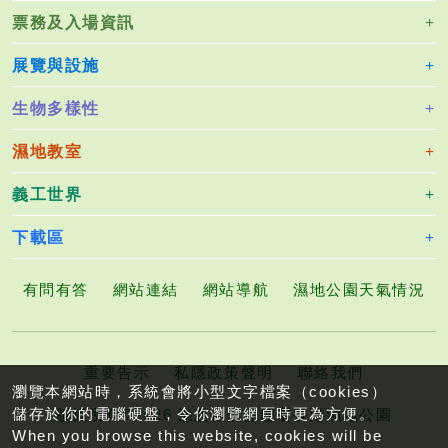
票務及入場資訊
展覽與設施
生物多樣性
濕地教室
義工世界
下載區
有問有答
網站連結
網站導航
濕地公園天氣情況
重要告示
私隱政策聲明
聯絡我們
瀏覽本網站時，系統會將小型文字檔案（cookies）
儲存於你的電腦硬盤，令你瀏覽網頁時更為方便。
版權所有©2026 漁農自然護理署香港濕地公園
When you browse this website, cookies will be