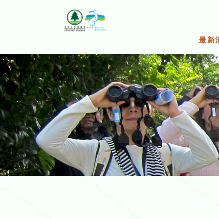
跳
至
主
要
最新
內
容