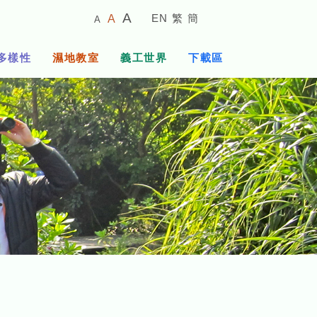
較
預
較
A
EN
繁
簡
A
A
小
設
大
的
字
字
的
多樣性
濕地教室
義工世界
下載區
體
體
字
大
體
小