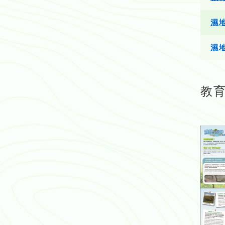
濕
濕
教