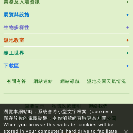
票務及入場資訊
2
0
展覽與設施
2
1
生物多樣性
_
0
濕地教室
6.
義工世界
p
d
下載區
f
有問有答
網站連結
網站導航
濕地公園天氣情況
重要告示
私隱政策聲明
聯絡我們
瀏覽本網站時，系統會將小型文字檔案（cookies）
儲存於你的電腦硬盤，令你瀏覽網頁時更為方便。
版權所有©2026 漁農自然護理署香港濕地公園
When you browse this website, cookies will be
stored in your computer's hard drive to facilitate