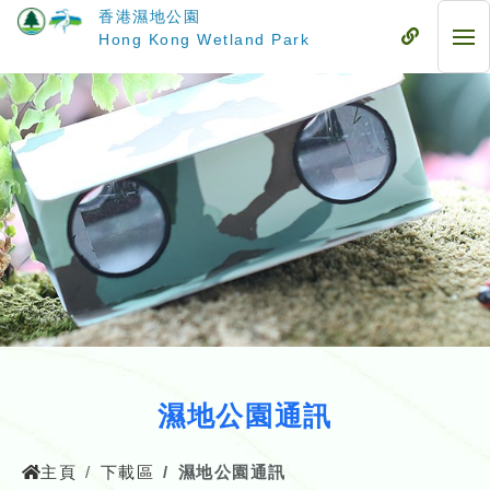
跳
香港濕地公園
至
流
Hong Kong Wetland Park
流
主
動
動
要
式
式
內
目
目
容
錄
錄
濕地公園通訊
主頁
下載區
濕地公園通訊