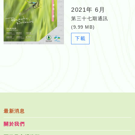
2021年 6月
第三十七期通訊
(9.99 MB)
N
下載
e
w
s
l
e
t
t
e
r
_
最新消息
3
關於我們
7
_