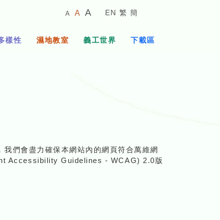
較
預
較
A
EN
繁
簡
A
A
小
設
大
的
字
字
的
多樣性
濕地教室
義工世界
下載區
體
體
字
大
體
小
)，我們會盡力確保本網站內的網頁符合萬維網
ssibility Guidelines - WCAG) 2.0版