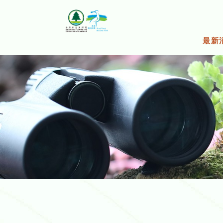
跳
至
主
要
最新
內
容