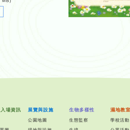
6 MB)
Newsletter_30_2017_12.pdf
及入場資訊
展覽與設施
生物多樣性
濕地教
公園地圖
生態監察
學校活動
置圖
場地與設施
生境
公眾活動