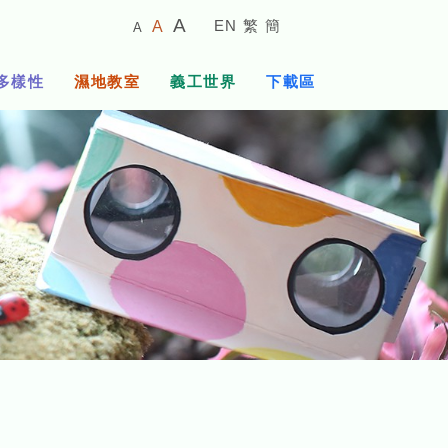
較
預
較
A
EN
繁
簡
A
A
小
設
大
的
字
字
的
多樣性
濕地教室
義工世界
下載區
體
體
字
大
體
小