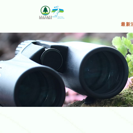
跳
至
主
要
最新
內
容