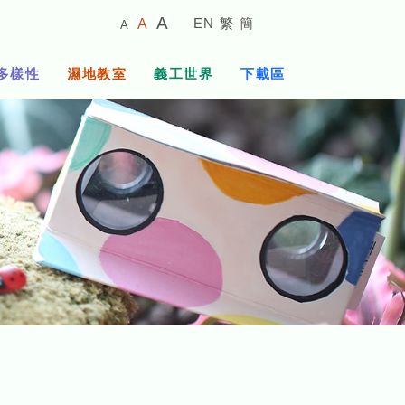
較
預
較
A
EN
繁
簡
A
A
小
設
大
的
字
字
的
多樣性
濕地教室
義工世界
下載區
體
體
字
大
體
小