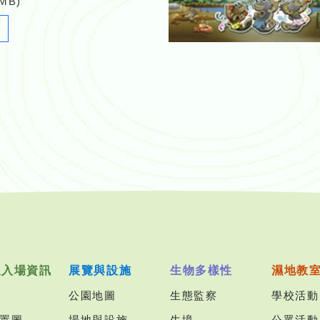
 MB)
Newsletter_20.pdf
及入場資訊
展覽與設施
生物多樣性
濕地教
公園地圖
生態監察
學校活動
置圖
場地與設施
生境
公眾活動