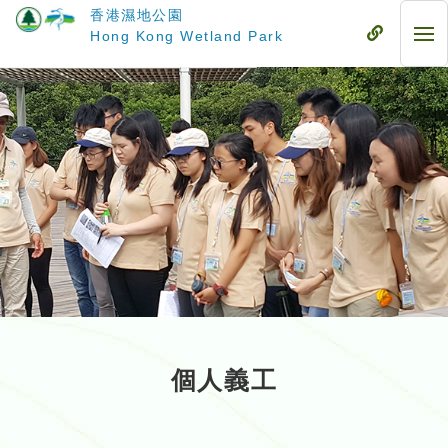
跳
香港濕地公園
至
流
Hong Kong Wetland Park
流
主
動
動
要
式
式
內
目
目
容
錄
錄
個人義工