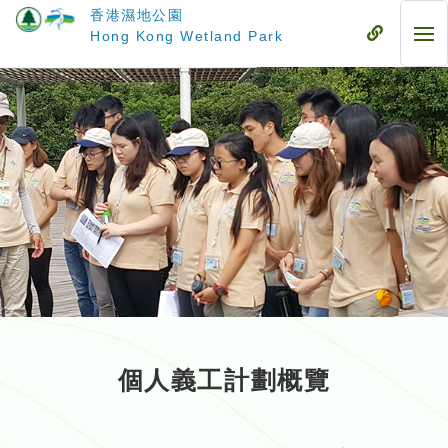
跳
香港濕地公園
至
流
Hong Kong Wetland Park
流
主
動
動
要
式
式
內
目
目
容
錄
錄
個人義工計劃概覽