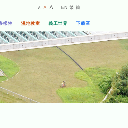
較
預
較
A
EN
繁
簡
A
A
小
設
大
的
字
字
的
多樣性
濕地教室
義工世界
下載區
體
體
字
大
體
小