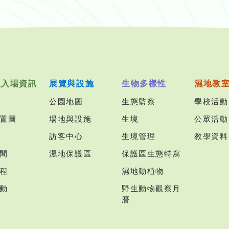
及入場資訊
展覽與設施
生物多樣性
濕地教
公園地圖
生態監察
學校活動
置圖
場地與設施
生境
公眾活動
訪客中心
生境管理
教學資料
間
濕地保護區
保護區生態特寫
程
濕地動植物
動
野生動物觀察月
曆