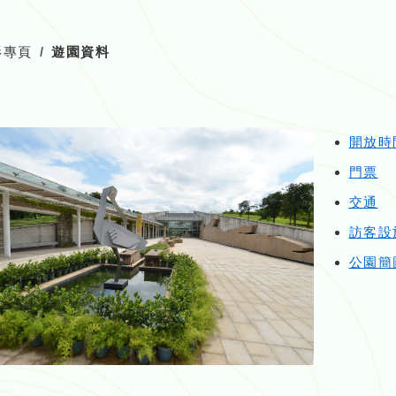
影專頁
遊園資料
開放時
門票
交通
訪客設
公園簡