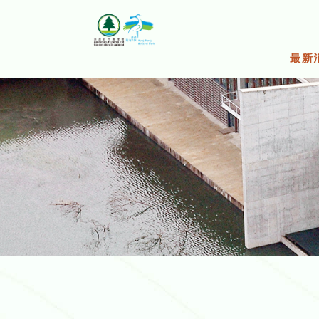
跳
至
主
要
最新
內
容