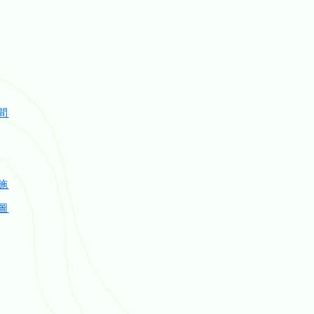
間
施
圖