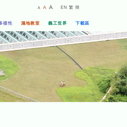
較
預
較
A
EN
繁
簡
A
A
小
設
大
的
字
字
的
多樣性
濕地教室
義工世界
下載區
體
體
字
大
體
小