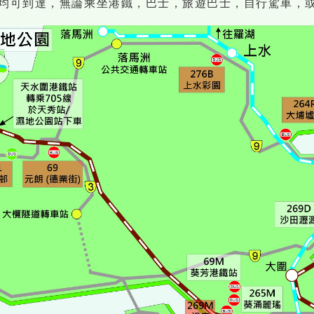
均可到達，無論乘坐港鐵，巴士，旅遊巴士，自行駕車，