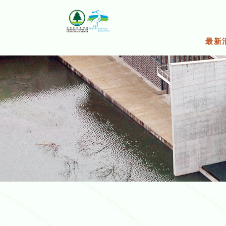
跳
至
主
要
最新
內
容