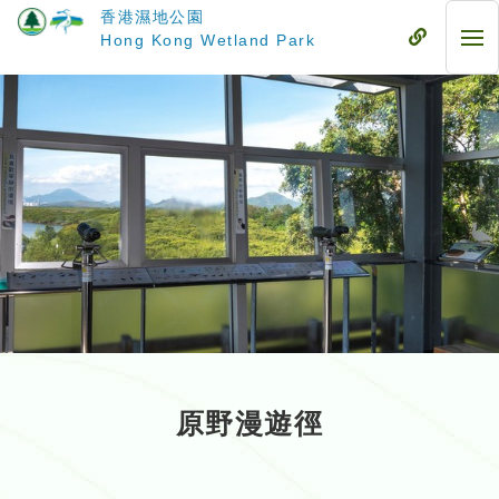
跳
香港濕地公園
至
流
Hong Kong Wetland Park
流
主
動
動
要
式
式
內
目
目
容
錄
錄
原野漫遊徑