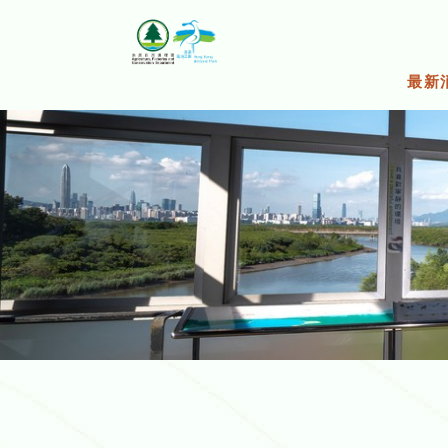
跳
至
主
要
最新
內
容