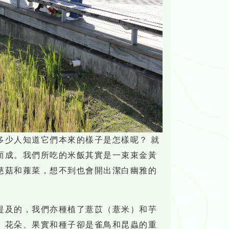
多少人知道它們本來的樣子是怎樣呢？ 就
而成。我們所吃的米飯其實是一束束金黃
慈菇和蕹菜，想不到也會開出潔白幽雅的
提及的，我們亦種植了薏苡（薏米）和芋
、花朵、果實和種子卻是雀鳥和昆蟲的重