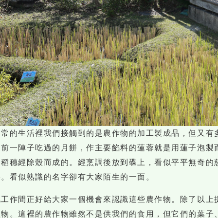
日常的生活裡我們接觸到的是農作物的加工製成品，但又有
像前一陣子吃過的月餅，作主要餡料的蓮蓉就是用蓮子泡製
的稻穗經除殼而成的。經烹調後放到碟上，看似平平無奇的
朵。看似熟識的名字卻有大家陌生的一面。
地工作間正好給大家一個機會來認識這些農作物。除了以上
植物。這裡的農作物雖然不是供我們的食用，但它們的葉子