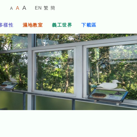
較
預
較
A
EN
繁
簡
A
A
小
設
大
的
字
字
的
多樣性
濕地教室
義工世界
下載區
體
體
字
大
體
小