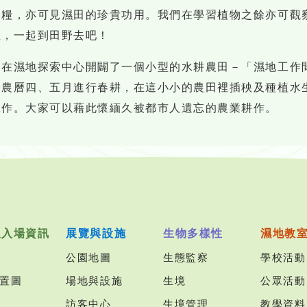
食糧，亦可見濕田的珍貴功用。我們在學習植物之餘亦可觀
裡，一起到田野去吧！
園在濕地探索中心開闢了一個小型的水耕農田－「濕地工作
於農曆四、五月進行春耕，在這小小的農田裡插秧及種植水
工作。大家可以藉此懷緬久被都市人遺忘的農業耕作。
及入場資訊
展覽與設施
生物多樣性
濕地教
公園地圖
生態監察
學校活動
置圖
場地與設施
生境
公眾活動
訪客中心
生境管理
教學資料