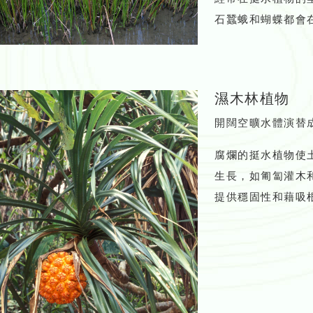
石蠶蛾和蝴蝶都會
濕木林植物
開闊空曠水體演替
腐爛的挺水植物使
生長，如匍匐灌木
提供穩固性和藉吸