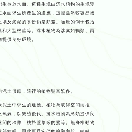
能生長於水面。這種生境由沉水植物的生境變
在水面求生所產生的適應，這裡雖然較容易接
土壤及淤泥的養份仍是頗差。適應的例子包括
囊和大型根莖等。浮水植物為涉禽如鴨類、兩
物提供良好環境。
的泥土供應，這裡的植物豐富繁多。
沃泥土中求生的適應。植物為取得空間而推
及氧氣，以繁殖後代。挺水植物為鳥類提供良
莖間的秧雞、棲於蘆葦叢的鶯等。無脊椎動物
莖部結蛹，因此可見它們的蛻和卵殼。蜻蜓、