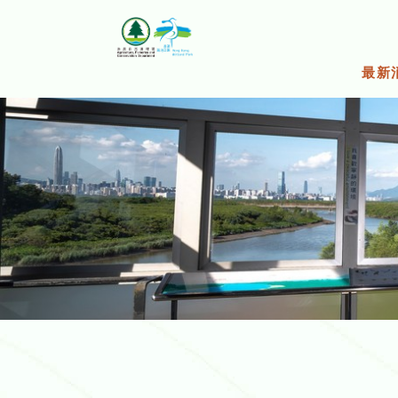
跳
至
主
要
最新
內
容