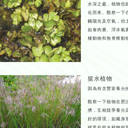
水深之處，植物也
化而來。觀察一下
觸陽光及空氣，但
如食肉囊、浮水氣
棲動物和無脊椎動
挺水植物
因為有含豐富養分
觀察一下植物在肥
擠，互相競爭養分
好的環境，如藏身
經常在挺水植物的