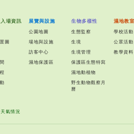
及入場資訊
展覽與設施
生物多樣性
濕地教
公園地圖
生態監察
學校活動
置圖
場地與設施
生境
公眾活動
訪客中心
生境管理
教學資料
間
濕地保護區
保護區生態特寫
程
濕地動植物
動
野生動物觀察月
曆
園天氣情況