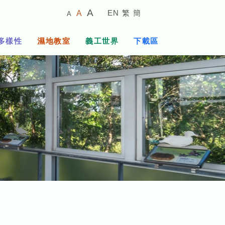
較
預
較
A
EN
繁
簡
A
A
小
設
大
的
字
字
的
多樣性
濕地教室
義工世界
下載區
體
體
字
大
體
小