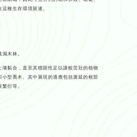
在這種生存環境留連。
成濕木林。
土壤黏合，直至其穩固性足以讓較茁壯的植物
和小型喬木。其中展現的適應包括廣延的根部
根繁衍等。