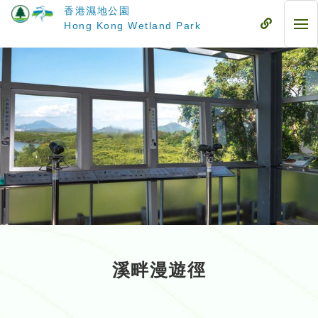
跳
香港濕地公園
至
流
Hong Kong Wetland Park
流
主
動
動
要
式
式
內
目
目
容
錄
錄
溪畔漫遊徑