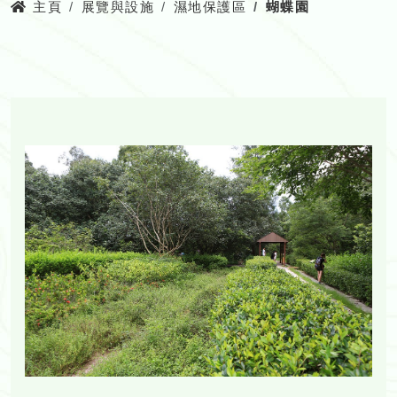
主頁
展覽與設施
濕地保護區
蝴蝶園