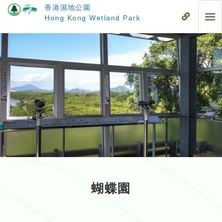
跳
香港濕地公園
至
流
Hong Kong Wetland Park
流
主
動
動
要
式
式
內
目
目
容
錄
錄
蝴蝶園