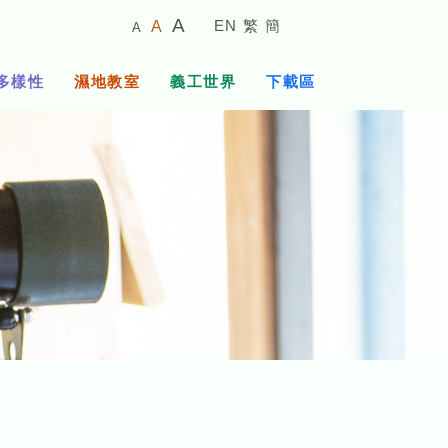
較
預
較
A
EN
繁
簡
A
A
小
設
大
的
字
字
的
多樣性
濕地教室
義工世界
下載區
體
體
字
大
體
小