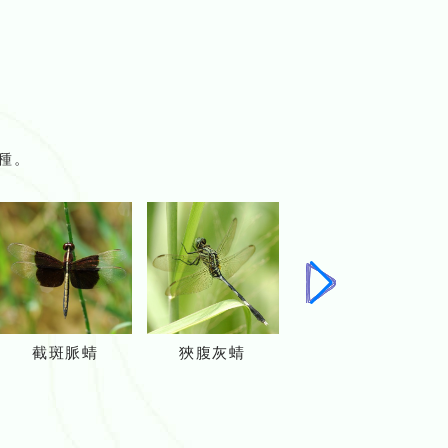
種。
下
一
頁
截斑脈蜻
狹腹灰蜻
紅蜻