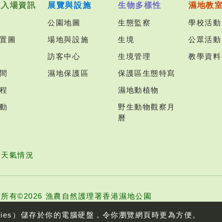
及入場資訊
展覽與設施
生物多樣性
濕地教
公園地圖
生態監察
學校活動
置圖
場地與設施
生境
公眾活動
訪客中心
生境管理
教學資料
間
濕地保護區
保護區生態特寫
程
濕地動植物
動
野生動物觀察月
曆
園天氣情況
所有©2026 漁農自然護理署香港濕地公園
kies）儲存於你的電腦硬盤，令你瀏覽網頁時更為方便。