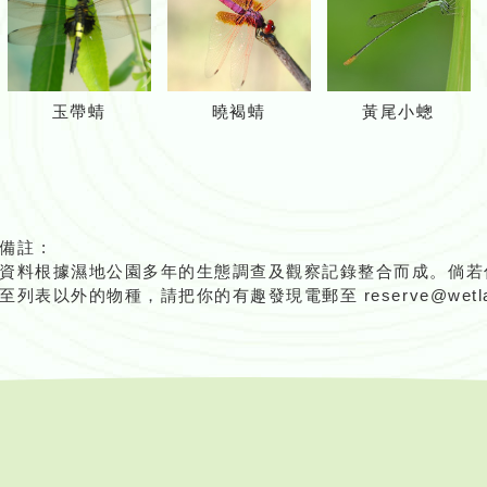
玉帶蜻
曉褐蜻
黃尾小蟌
備註 :
資料根據濕地公園多年的生態調查及觀察記錄整合而成。倘若
至列表以外的物種，請把你的有趣發現電郵至 reserve@wetland