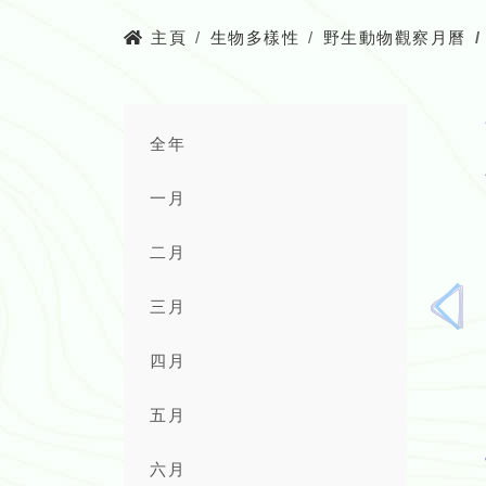
主頁
生物多樣性
野生動物觀察月曆
全年
一月
二月
三月
上
一
四月
頁
五月
六月