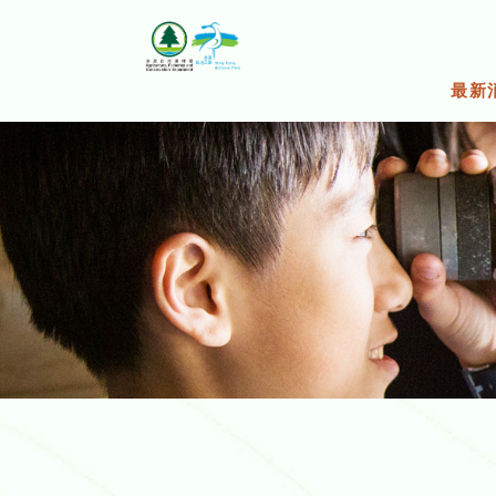
跳
至
主
要
最新
內
容