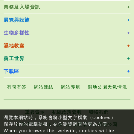
票務及入場資訊
展覽與設施
生物多樣性
濕地教室
義工世界
下載區
有問有答
網站連結
網站導航
濕地公園天氣情況
重要告示
私隱政策聲明
聯絡我們
瀏覽本網站時，系統會將小型文字檔案（cookies）
儲存於你的電腦硬盤，令你瀏覽網頁時更為方便。
版權所有©2026 漁農自然護理署香港濕地公園
When you browse this website, cookies will be