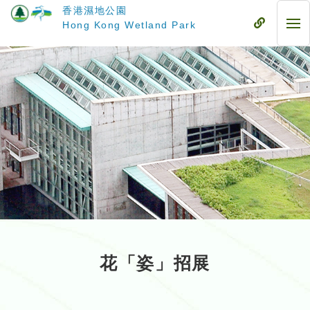
跳
香港濕地公園
至
流
Hong Kong Wetland Park
流
主
動
動
要
式
式
內
目
目
容
錄
錄
花「姿」招展