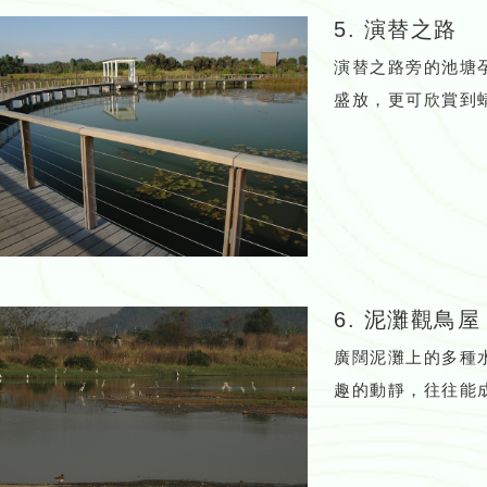
5. 演替之路
演替之路旁的池塘
盛放，更可欣賞到
6. 泥灘觀鳥屋
廣闊泥灘上的多種
趣的動靜，往往能