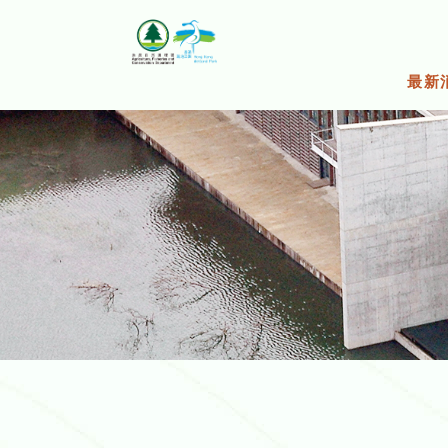
跳
至
主
要
最新
內
容