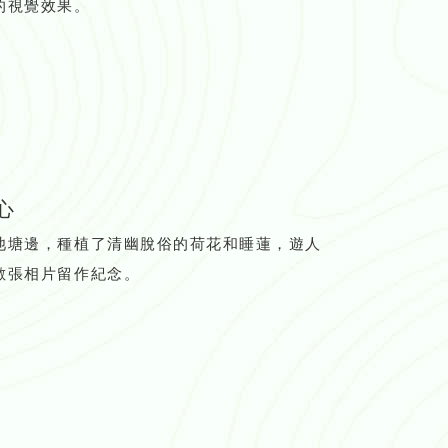
的視覺效果。
心
池塘邊，種植了清幽脫俗的荷花和睡蓮，遊人
數張相片留作紀念。