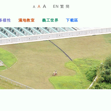
較
預
較
A
EN
繁
簡
A
A
小
設
大
的
字
字
的
多樣性
濕地教室
義工世界
下載區
體
體
字
大
體
小