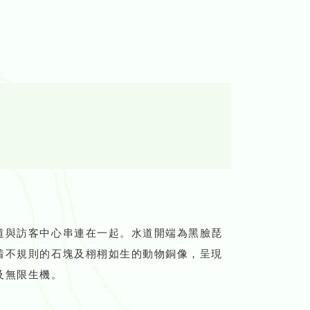
道與訪客中心串連在一起。水道開端為黑臉琵
着不規則的石塊及栩栩如生的動物銅像，呈現
及無限生機。