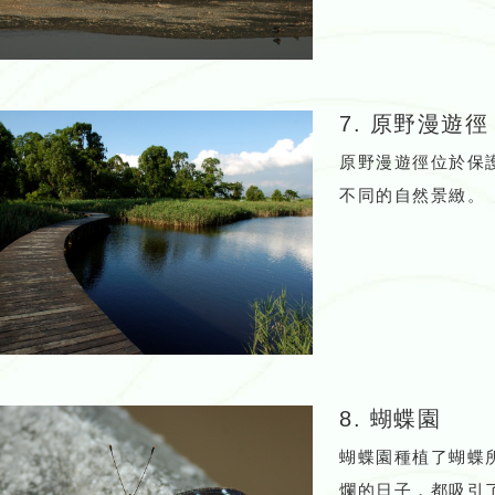
7. 原野漫遊徑
原野漫遊徑位於保
不同的自然景緻。
8. 蝴蝶園
蝴蝶園種植了蝴蝶
爛的日子，都吸引