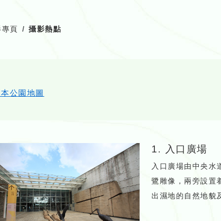
影專頁
攝影熱點
覽本公園地圖
1. 入口廣場
入口廣場由中央水
鷺雕像，兩旁設置
出濕地的自然地貌