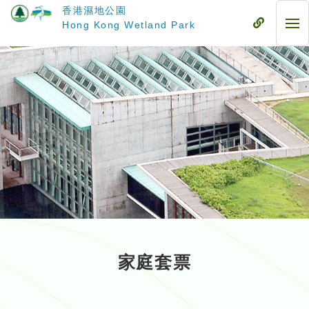
跳
香港濕地公園
至
流
Hong Kong Wetland Park
流
主
動
動
要
式
式
內
目
目
容
錄
錄
家庭套票