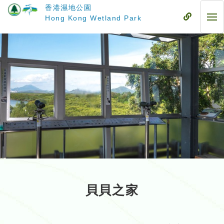
跳
香港濕地公園
至
流
Hong Kong Wetland Park
流
主
動
動
要
式
式
內
目
目
容
錄
錄
貝貝之家