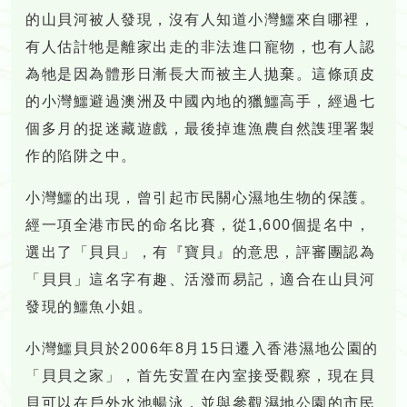
的山貝河被人發現，沒有人知道小灣鱷來自哪裡，
有人估計牠是離家出走的非法進口寵物，也有人認
為牠是因為體形日漸長大而被主人拋棄。這條頑皮
的小灣鱷避過澳洲及中國內地的獵鱷高手，經過七
個多月的捉迷藏遊戲，最後掉進漁農自然謢理署製
作的陷阱之中。
小灣鱷的出現，曾引起市民關心濕地生物的保護。
經一項全港市民的命名比賽，從1,600個提名中，
選出了「貝貝」，有『寶貝』的意思，評審團認為
「貝貝」這名字有趣、活潑而易記，適合在山貝河
發現的鱷魚小姐。
小灣鱷貝貝於2006年8月15日遷入香港濕地公園的
「貝貝之家」，首先安置在內室接受觀察，現在貝
貝可以在戶外水池暢泳，並與參觀濕地公園的市民