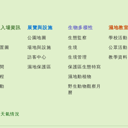
及入場資訊
展覽與設施
生物多樣性
濕地教
公園地圖
生態監察
學校活動
置圖
場地與設施
生境
公眾活動
訪客中心
生境管理
教學資料
間
濕地保護區
保護區生態特寫
程
濕地動植物
動
野生動物觀察月
曆
園天氣情況