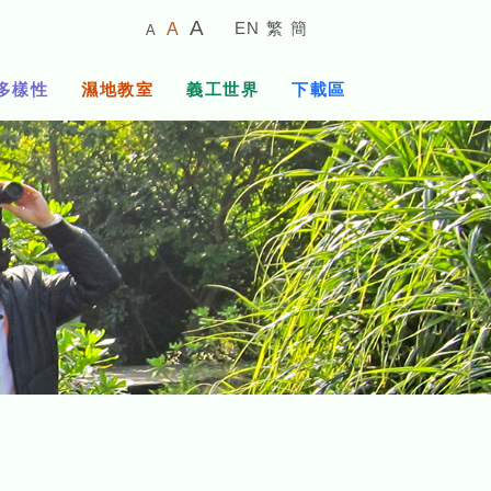
較
預
較
A
EN
繁
簡
A
A
小
設
大
的
字
字
的
多樣性
濕地教室
義工世界
下載區
體
體
字
大
體
小