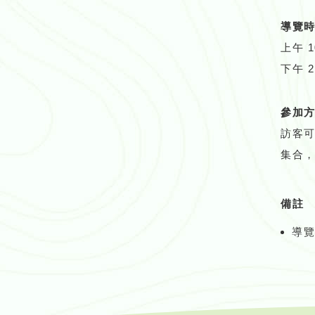
導覽
上午 10
下午 2:3
參加
訪客
集合
備註
導