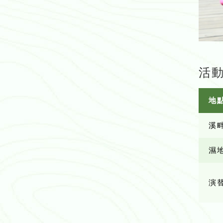
活
地
溪
濕地
演