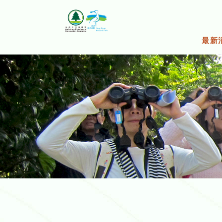
跳
至
主
要
最新
內
容