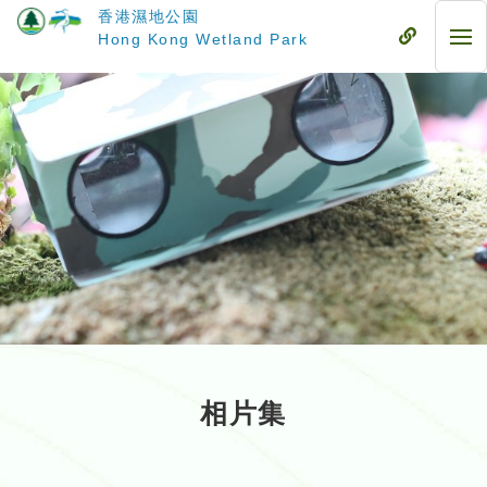
跳
香港濕地公園
至
流
Hong Kong Wetland Park
流
主
動
動
要
式
式
內
目
目
容
錄
錄
相片集