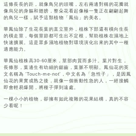
這條長長的距，就像鳥兒的頭嘴，左右兩邊對稱的花瓣就
像烏兒的身軀和翅膀，整朵花看起像極一隻正在翩翩起舞
的鳥兒一樣，賦予這類植物「鳳仙」的美名。
華鳳仙除了生花長葉的直立莖外，植株下部還有橫向生長
的橫走莖，每個莖節都可生出不定根，幫助植株在濕地上
快速擴展。這是眾多濕地植物對環境演化出來的其中一種
適應能力。
華鳳仙植株高30-60厘米，莖部肉質而多汁。葉片對生，
長條形，葉邊生有幼細的鋸齒，葉脈不明顯。鳳仙花的英
文名稱為 'Touch-me-not'，中文名為「急性子」，是因鳳
仙花的果實成熟之後，就像一個衝動性急的人，一經接觸
即會輕易爆開，將種子彈到遠處。
一棵小小的植物，卻擁有如此複雜的花果結構，真的不容
少看呢！