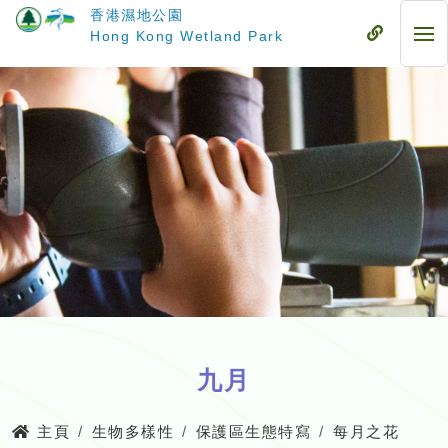
跳
香港濕地公園
至
流
Hong Kong Wetland Park
流
主
動
動
要
式
式
內
目
目
容
錄
錄
九月
主頁
生物多樣性
保護區生態特寫
每月之花