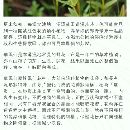
夏末秋初，每當於池塘、沼澤或田邊漫步時，你可能會見
到一種開紫紅色花的嬌小植物，為翠綠的郊野帶來一點點
驚喜，這種植物就是華鳳仙。在濕地公園的溪畔漫遊徑中
段和生態探索區，你都可見華鳳仙的芳蹤。
華鳳仙是本港濕地常見的野花，它是一年生的草本植物，
亦即由種子萌芽、生長、開花、結果以至死亡的整個過
程，會在一年時間內完成。
華鳳仙屬於鳳仙花科，大部份這科植物的花朵，都長有一
塊形狀特殊，由萼片變化而成的花瓣狀結構，稱為「唇
瓣」。在唇瓣上生長著一條彎曲的、長而窄的「距」，內
裏生有蜜腺。不同種類的鳳仙花，距的形狀和結構都不盡
相同，只有口器形狀配合的昆蟲才能吸取花蜜，花粉亦在
這過程之中傳播。因此不同種類的鳳仙花，就有不同種類
的昆蟲傳播花粉。這種特化的結構，保證花粉只在同種植
物之間傳播，從而減少浪費。