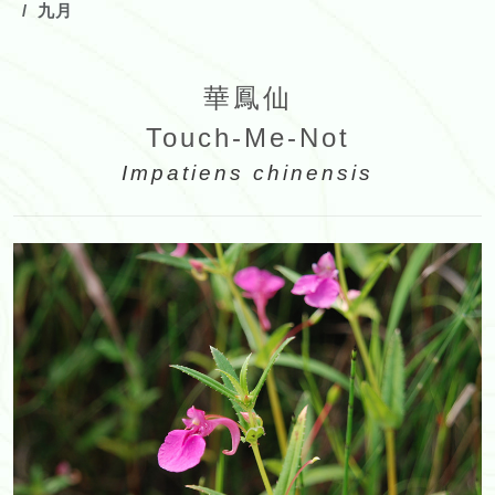
九月
華鳳仙
Touch-Me-Not
Impatiens chinensis